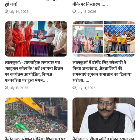
हुई चर्चा
मौके पर निस्तारण……
July 14, 2026
July 13, 2026
लालकुआँ:- साप्ताहिक समाचार पत्र
लालकुआँ में दीपेंद्र सिंह कोश्यारी ने
‘फाइनल कॉल’ के 19वें स्थापना दिवस
किया जनसंवाद, क्षेत्रवासियों की
पर कार्यक्रम आयोजित, निष्पक्ष
समस्याएं सुनकर समाधान का दिलाया
पत्रकारिता पर हुआ मंथन….
भरोसा…..
July 13, 2026
July 11, 2026
नैनीताल:- सोशल मीडिया शिकायत पर
नैनीताल:- डीएम ललित मोहन रयाल का