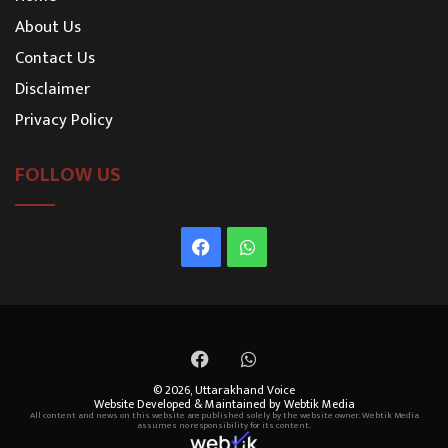
About Us
Contact Us
Disclaimer
Privacy Policy
FOLLOW US
Facebook
WhatsApp
Facebook
WhatsApp
© 2026,
Uttarakhand Voice
Website Developed & Maintained by Webtik Media
All content and news on this website are published solely by the website owner. Webtik Media
assumes no responsibility for its content.