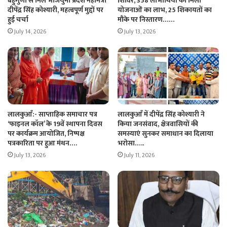
बहुगुणा से मिले भाजयुमो प्रदेश महामंत्री
शिविर, 358 लाभार्थियों को मिला
दीपेंद्र सिंह कोश्यारी, महत्वपूर्ण मुद्दों पर
योजनाओं का लाभ, 25 शिकायतों का
हुई चर्चा
मौके पर निस्तारण……
July 14, 2026
July 13, 2026
लालकुआँ:- साप्ताहिक समाचार पत्र
लालकुआँ में दीपेंद्र सिंह कोश्यारी ने
‘फाइनल कॉल’ के 19वें स्थापना दिवस
किया जनसंवाद, क्षेत्रवासियों की
पर कार्यक्रम आयोजित, निष्पक्ष
समस्याएं सुनकर समाधान का दिलाया
पत्रकारिता पर हुआ मंथन….
भरोसा…..
July 13, 2026
July 11, 2026