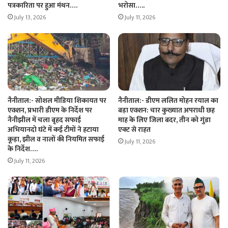
पत्रकारिता पर हुआ मंथन….
भरोसा…..
July 13, 2026
July 11, 2026
नैनीताल:- सोशल मीडिया शिकायत पर
नैनीताल:- डीएम ललित मोहन रयाल का
एक्शन, प्रभारी डीएम के निर्देश पर
बड़ा एक्शन: चार कुख्यात अपराधी छह
नैनीझील में चला बृहद सफाई
माह के लिए जिला बदर, तीन को गुंडा
अभियानदो घंटे में कई टीमों ने हटाया
एक्ट से राहत
कूड़ा, झील व नालों की नियमित सफाई
July 11, 2026
के निर्देश….
July 11, 2026