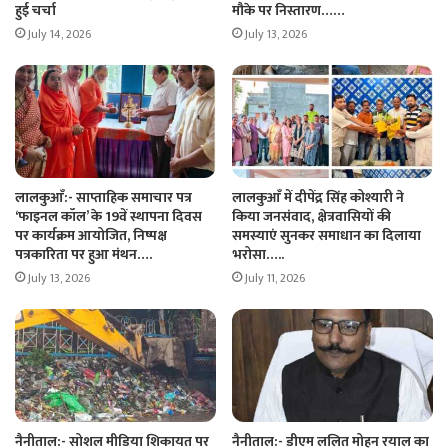
हुई चर्चा
मौके पर निस्तारण……
July 14, 2026
July 13, 2026
लालकुआँ:- साप्ताहिक समाचार पत्र
लालकुआँ में दीपेंद्र सिंह कोश्यारी ने
‘फाइनल कॉल’ के 19वें स्थापना दिवस
किया जनसंवाद, क्षेत्रवासियों की
पर कार्यक्रम आयोजित, निष्पक्ष
समस्याएं सुनकर समाधान का दिलाया
पत्रकारिता पर हुआ मंथन….
भरोसा…..
July 13, 2026
July 11, 2026
नैनीताल:- सोशल मीडिया शिकायत पर
नैनीताल:- डीएम ललित मोहन रयाल का