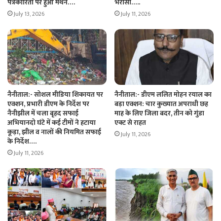
पत्रकारिता पर हुआ मंथन….
भरोसा…..
July 13, 2026
July 11, 2026
नैनीताल:- सोशल मीडिया शिकायत पर
नैनीताल:- डीएम ललित मोहन रयाल का
एक्शन, प्रभारी डीएम के निर्देश पर
बड़ा एक्शन: चार कुख्यात अपराधी छह
नैनीझील में चला बृहद सफाई
माह के लिए जिला बदर, तीन को गुंडा
अभियानदो घंटे में कई टीमों ने हटाया
एक्ट से राहत
कूड़ा, झील व नालों की नियमित सफाई
July 11, 2026
के निर्देश….
July 11, 2026