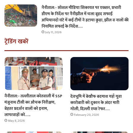
नैनीताल:- सोशल मीडिया शिकायत पर एक्शन, प्रभारी
डीएम के निर्देश पर नैनीझील में चला बृहद सफाई
अभियानदो घंटे में कई टीमों ने हटाया कूड़ा, झील व नालों की
नियमित सफाई के निर्देश….
July 11, 2026
ट्रेंडिंग खबरें
नैनीताल:- तल्लीताल कोतवाली में SSP
देवभूमि में बेखौफ बदमाश यहाँ युवा
मंजूनाथ टीसी का औचक निरीक्षण,
कारोबारी को दुकान के अंदर मारी
बेहतर प्रदर्शन वालों को इनाम,
गोली, दिल्ली एम्स रेफर….
लापरवाहों को…..
February 20, 2026
May 8, 2026