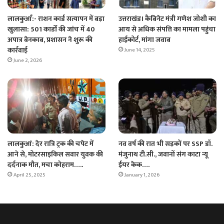
लालकुआँ:- राशन कार्ड सत्यापन में बड़ा
उत्तराखंड। कैबिनेट मंत्री गणेश जोशी का
खुलासा: 501 कार्डों की जांच में 40
आय से अधिक संपत्ति का मामला पहुंचा
अपात्र बेनकाब, प्रशासन ने शुरू की
हाईकोर्ट, मांगा जवाब
कार्रवाई
June 14, 2025
June 2, 2026
नव वर्ष की रात भी सड़कों पर SSP डॉ.
लालकुआं: देर रात्रि ट्रक की चपेट में
मंजुनाथ टी.सी., जवानों संग काटा न्यू
आने से, मोटरसाइकिल सवार युवक की
ईयर केक….
दर्दनाक मौत, मचा कोहराम…..
January 1, 2026
April 25, 2025