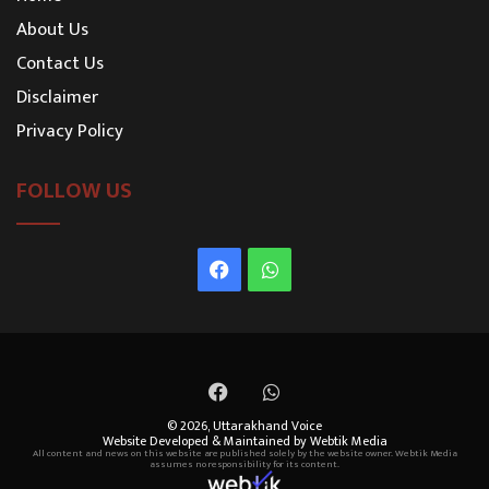
About Us
Contact Us
Disclaimer
Privacy Policy
FOLLOW US
Facebook
WhatsApp
Facebook
WhatsApp
© 2026,
Uttarakhand Voice
Website Developed & Maintained by Webtik Media
All content and news on this website are published solely by the website owner. Webtik Media
assumes no responsibility for its content.