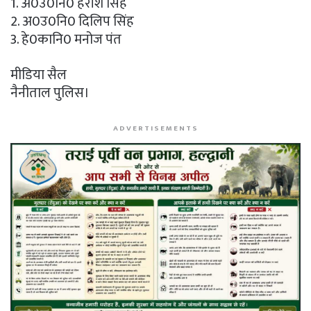
1. अ0उ0नि0 हरीश सिंह
2. अ0उ0नि0 दिलिप सिंह
3. हे0कानि0 मनोज पंत
मीडिया सैल
नैनीताल पुलिस।
ADVERTISEMENTS