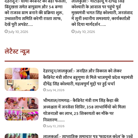
देहरादून:- धामी कैबिनेट का बड़ा फैसला,
लालकुआँ:- मोटाहल्दू में दीपेंद्र सिंह
बिंदुखत्ता समेत बापूग्राम और 54 बग्गा
कोश्यारी के आवास पर पहुंचे पूर्व
को राजस्व ग्राम बनाने की प्रक्रिया शुरू,
मुख्यमंत्री भगत सिंह कोश्यारी, जनसंवाद
उच्चस्तरीय समिति करेगी रास्ता साफ,
में सुनीं स्थानीय समस्याएं, कार्यकर्ताओं
देखें पूरी अपडेट….
को दिया मार्गदर्शन…..
July 10, 2026
July 10, 2026
लेटैस्ट न्यूज़
देहरादून/लालकुआँ:- जनहित और विकास को लेकर
कैबिनेट मंत्री सौरभ बहुगुणा से मिले भाजयुमो प्रदेश महामंत्री
दीपेंद्र सिंह कोश्यारी, महत्वपूर्ण मुद्दों पर हुई चर्चा
July 14, 2026
भीमताल/रामगढ़:- कैबिनेट मंत्री राम सिंह कैड़ा की
अध्यक्षता में जनसेवा शिविर, 358 लाभार्थियों को मिला
योजनाओं का लाभ, 25 शिकायतों का मौके पर
निस्तारण……
July 13, 2026
लालकुआँ:- साप्ताहिक समाचार पत्र ‘फाइनल कॉल’ के 19वें