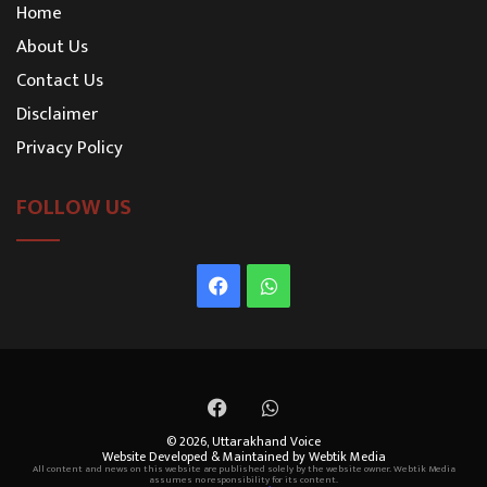
Home
About Us
Contact Us
Disclaimer
Privacy Policy
FOLLOW US
Facebook
WhatsApp
Facebook
WhatsApp
© 2026,
Uttarakhand Voice
Website Developed & Maintained by Webtik Media
All content and news on this website are published solely by the website owner. Webtik Media
assumes no responsibility for its content.