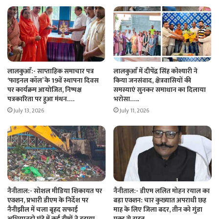
लालकुआँ:- साप्ताहिक समाचार पत्र
लालकुआँ में दीपेंद्र सिंह कोश्यारी ने
‘फाइनल कॉल’ के 19वें स्थापना दिवस
किया जनसंवाद, क्षेत्रवासियों की
पर कार्यक्रम आयोजित, निष्पक्ष
समस्याएं सुनकर समाधान का दिलाया
पत्रकारिता पर हुआ मंथन….
भरोसा…..
July 13, 2026
July 11, 2026
नैनीताल:- सोशल मीडिया शिकायत पर
नैनीताल:- डीएम ललित मोहन रयाल का
एक्शन, प्रभारी डीएम के निर्देश पर
बड़ा एक्शन: चार कुख्यात अपराधी छह
नैनीझील में चला बृहद सफाई
माह के लिए जिला बदर, तीन को गुंडा
अभियानदो घंटे में कई टीमों ने हटाया
एक्ट से राहत