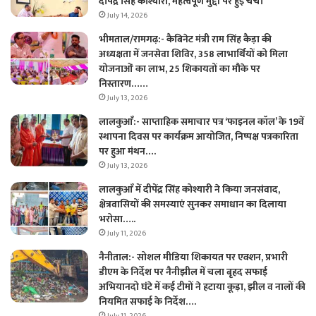
दीपेंद्र सिंह कोश्यारी, महत्वपूर्ण मुद्दों पर हुई चर्चा
July 14, 2026
भीमताल/रामगढ़:- कैबिनेट मंत्री राम सिंह कैड़ा की
अध्यक्षता में जनसेवा शिविर, 358 लाभार्थियों को मिला
योजनाओं का लाभ, 25 शिकायतों का मौके पर
निस्तारण……
July 13, 2026
लालकुआँ:- साप्ताहिक समाचार पत्र ‘फाइनल कॉल’ के 19वें
स्थापना दिवस पर कार्यक्रम आयोजित, निष्पक्ष पत्रकारिता
पर हुआ मंथन….
July 13, 2026
लालकुआँ में दीपेंद्र सिंह कोश्यारी ने किया जनसंवाद,
क्षेत्रवासियों की समस्याएं सुनकर समाधान का दिलाया
भरोसा…..
July 11, 2026
नैनीताल:- सोशल मीडिया शिकायत पर एक्शन, प्रभारी
डीएम के निर्देश पर नैनीझील में चला बृहद सफाई
अभियानदो घंटे में कई टीमों ने हटाया कूड़ा, झील व नालों की
नियमित सफाई के निर्देश….