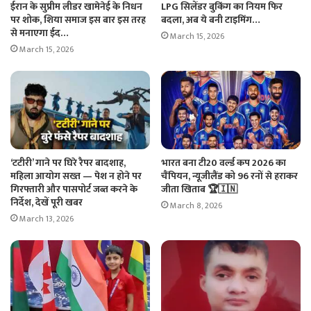
ईरान के सुप्रीम लीडर खामेनेई के निधन
LPG सिलेंडर बुकिंग का नियम फिर
पर शोक, शिया समाज इस बार इस तरह
बदला, अब ये बनी टाइमिंग…
से मनाएगा ईद…
March 15, 2026
March 15, 2026
‘टटीरी’ गाने पर घिरे रैपर बादशाह,
भारत बना टी20 वर्ल्ड कप 2026 का
महिला आयोग सख्त — पेश न होने पर
चैंपियन, न्यूजीलैंड को 96 रनों से हराकर
गिरफ्तारी और पासपोर्ट जब्त करने के
जीता खिताब 🏆🇮🇳
निर्देश, देखें पूरी खबर
March 8, 2026
March 13, 2026