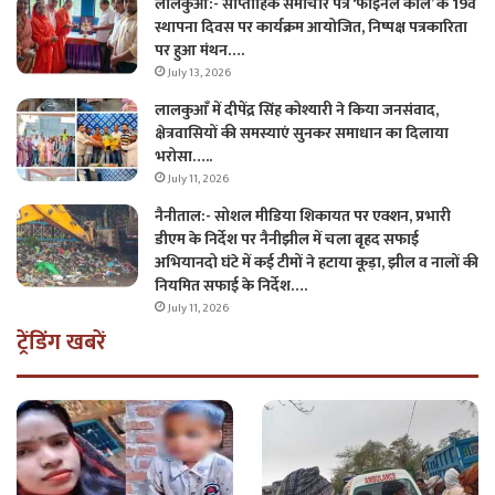
लालकुआँ:- साप्ताहिक समाचार पत्र ‘फाइनल कॉल’ के 19वें
स्थापना दिवस पर कार्यक्रम आयोजित, निष्पक्ष पत्रकारिता
पर हुआ मंथन….
July 13, 2026
लालकुआँ में दीपेंद्र सिंह कोश्यारी ने किया जनसंवाद,
क्षेत्रवासियों की समस्याएं सुनकर समाधान का दिलाया
भरोसा…..
July 11, 2026
नैनीताल:- सोशल मीडिया शिकायत पर एक्शन, प्रभारी
डीएम के निर्देश पर नैनीझील में चला बृहद सफाई
अभियानदो घंटे में कई टीमों ने हटाया कूड़ा, झील व नालों की
नियमित सफाई के निर्देश….
July 11, 2026
ट्रेंडिंग खबरें