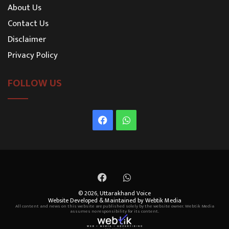
About Us
Contact Us
Disclaimer
Privacy Policy
FOLLOW US
Facebook
WhatsApp
Facebook
WhatsApp
© 2026,
Uttarakhand Voice
Website Developed & Maintained by Webtik Media
All content and news on this website are published solely by the website owner. Webtik Media
assumes no responsibility for its content.