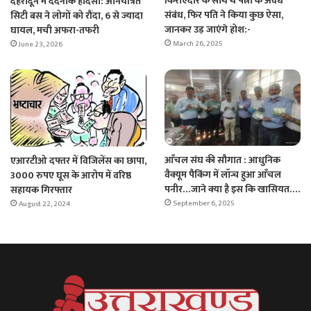
किराएदार के साथ थे पत्नी के अवैध
देहरादून में दर्दनाक हादसा: अनियंत्रित
संबंध, फिर पति ने किया कुछ ऐसा,
सिटी बस ने लोगों को रौंदा, 6 से ज्यादा
जानकर उड़ जाएंगे होश:-
घायल, मची अफरा-तफरी
March 26, 2025
June 23, 2026
आँचल संघ की सौगात : आधुनिक
एआरटीओ दफ्तर में विजिलेंस का छापा,
वैक्यूम पैकिंग में लॉन्च हुआ आँचल
3000 रुपए घूस के आरोप में वरिष्ठ
पनीर…जाने क्या है इस कि खासियत….
सहायक गिरफ्तार
September 6, 2025
August 22, 2024