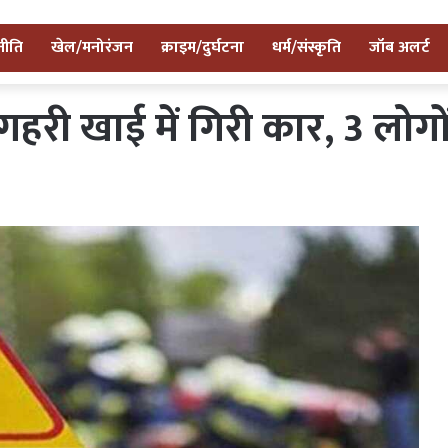
नीति
खेल/मनोरंजन
क्राइम/दुर्घटना
धर्म/संस्कृति
जॉब अलर्ट
: गहरी खाई में गिरी कार, 3 लो