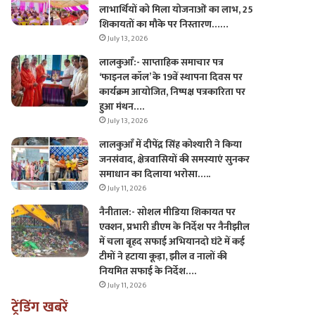
लाभार्थियों को मिला योजनाओं का लाभ, 25
शिकायतों का मौके पर निस्तारण……
July 13, 2026
लालकुआँ:- साप्ताहिक समाचार पत्र
‘फाइनल कॉल’ के 19वें स्थापना दिवस पर
कार्यक्रम आयोजित, निष्पक्ष पत्रकारिता पर
हुआ मंथन….
July 13, 2026
लालकुआँ में दीपेंद्र सिंह कोश्यारी ने किया
जनसंवाद, क्षेत्रवासियों की समस्याएं सुनकर
समाधान का दिलाया भरोसा…..
July 11, 2026
नैनीताल:- सोशल मीडिया शिकायत पर
एक्शन, प्रभारी डीएम के निर्देश पर नैनीझील
में चला बृहद सफाई अभियानदो घंटे में कई
टीमों ने हटाया कूड़ा, झील व नालों की
नियमित सफाई के निर्देश….
July 11, 2026
ट्रेंडिंग खबरें