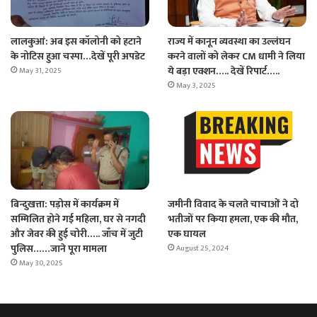
लालकुआं: अब इस कॉलोनी को हटाने
राज्य में कानून व्यवस्था का उल्लंघन
के नोटिस हुआ चस्पा…देखें पूरी अपडेट
करने वालों को लेकर CM धामी ने लिया
ये बड़ा एक्शन….. देखें रिपार्ट…..
May 31, 2025
May 3, 2025
बिन्दुखत्ता: पड़ोस में कार्यक्रम में
जमीनी विवाद के चलते चाचाओं ने दो
सम्मिलित होने गई महिला, घर से नगदी
भतीजों पर किया हमला, एक की मौत,
और जेवर की हुई चोरी….. जाँच में जुटी
एक घायल
पुलिस……जाने पूरा मामला
August 25, 2024
May 30, 2025