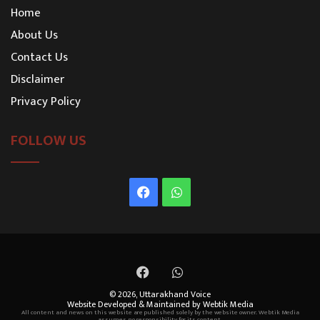
Home
About Us
Contact Us
Disclaimer
Privacy Policy
FOLLOW US
Facebook
WhatsApp
Facebook
WhatsApp
© 2026,
Uttarakhand Voice
Website Developed & Maintained by Webtik Media
All content and news on this website are published solely by the website owner. Webtik Media
assumes no responsibility for its content.