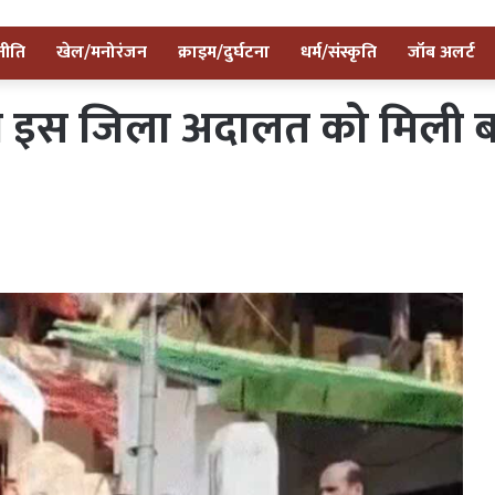
नीति
खेल/मनोरंजन
क्राइम/दुर्घटना
धर्म/संस्कृति
जॉब अलर्ट
मि की इस जिला अदालत को मिली 