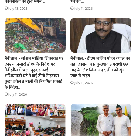
पत्रकारिता पर हुआ मंथन….
भरोसा…..
July 13, 2026
July 11, 2026
नैनीताल:- सोशल मीडिया शिकायत पर
नैनीताल:- डीएम ललित मोहन रयाल का
एक्शन, प्रभारी डीएम के निर्देश पर
बड़ा एक्शन: चार कुख्यात अपराधी छह
नैनीझील में चला बृहद सफाई
माह के लिए जिला बदर, तीन को गुंडा
अभियानदो घंटे में कई टीमों ने हटाया
एक्ट से राहत
कूड़ा, झील व नालों की नियमित सफाई
July 11, 2026
के निर्देश….
July 11, 2026