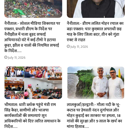
नैनीताल:- सोशल मीडिया शिकायत पर
नैनीताल:- डीएम ललित मोहन रयाल का
एक्शन, प्रभारी डीएम के निर्देश पर
बड़ा एक्शन: चार कुख्यात अपराधी छह
नैनीझील में चला बृहद सफाई
माह के लिए जिला बदर, तीन को गुंडा
अभियानदो घंटे में कई टीमों ने हटाया
एक्ट से राहत
कूड़ा, झील व नालों की नियमित सफाई
July 11, 2026
के निर्देश….
July 11, 2026
भीमताल: धारी ब्लॉक पहुंचे मंत्री राम
लालकुआँ/हल्द्वानी:- गौला नदी के भू-
सिंह कैड़ा, ग्रामीणों और भाजपा
कटाव पर हेमवती नंदन दुर्गापाल और
कार्यकर्ताओं की समस्याएं सुन
मोहन कुड़ाई का सरकार पर हमला, 18
अधिकारियों को दिए त्वरित समाधान के
गांवों की सुरक्षा और 9 साल के खर्च का
निर्देश….
मांगा हिसाब….