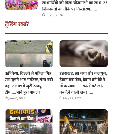
लाभार्थियों को मिला योजनाओं का लाभ, 25
शिकायतों का मौके पर निस्तारण……
July 13, 2026
ट्रेंडिंग खबरें
उत्तराखंड: आ गया घोर कलयुग,
ऋषिकेश: दिल्ली से महिला मित्र
हैवान बना बेटा, हैवान बने बेटे ने
संग घूमने आए पर्यटक, गंगा नदी
माँ के साथ…….पढ़े रोंगटे खड़े
बहा, तलाश में जुटी रेस्क्यू
कर देने वाली खबर…..
टीम…..जाने पूरा मामला
May 29, 2025
June 6, 2025