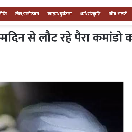
नीति
खेल/मनोरंजन
क्राइम/दुर्घटना
धर्म/संस्कृति
जॉब अलर्ट
जन्मदिन से लौट रहे पैरा कमांडो 