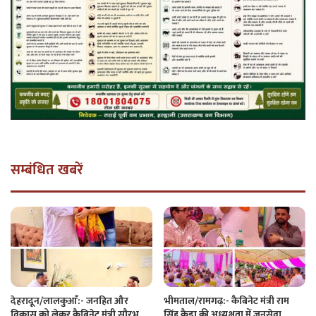
सम्बंधित खबरें
देहरादून/लालकुआँ:- जनहित और
भीमताल/रामगढ़:- कैबिनेट मंत्री राम
विकास को लेकर कैबिनेट मंत्री सौरभ
सिंह कैड़ा की अध्यक्षता में जनसेवा