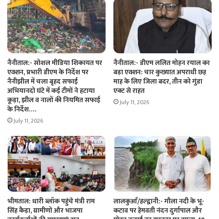
नैनीताल:- सोशल मीडिया शिकायत पर
नैनीताल:- डीएम ललित मोहन रयाल का
एक्शन, प्रभारी डीएम के निर्देश पर
बड़ा एक्शन: चार कुख्यात अपराधी छह
नैनीझील में चला बृहद सफाई
माह के लिए जिला बदर, तीन को गुंडा
अभियानदो घंटे में कई टीमों ने हटाया
एक्ट से राहत
कूड़ा, झील व नालों की नियमित सफाई
July 11, 2026
के निर्देश….
July 11, 2026
भीमताल: धारी ब्लॉक पहुंचे मंत्री राम
लालकुआँ/हल्द्वानी:- गौला नदी के भू-
सिंह कैड़ा, ग्रामीणों और भाजपा
कटाव पर हेमवती नंदन दुर्गापाल और