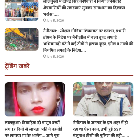
लालकुआँ में दीपेंद्र सिंह कोश्यारी ने किया जनसंवाद,
क्षेत्रवासियों की समस्याएं सुनकर समाधान का दिलाया
भरोसा…..
July 11, 2026
नैनीताल:- सोशल मीडिया शिकायत पर एक्शन, प्रभारी
डीएम के निर्देश पर नैनीझील में चला बृहद सफाई
अभियानदो घंटे में कई टीमों ने हटाया कूड़ा, झील व नालों की
नियमित सफाई के निर्देश….
July 11, 2026
ट्रेंडिंग खबरें
लालकुआं: विवाहिता दो मासूम बच्चों
नैनीताल के जनपद के इस शहर में हो
संग 17 दिनों से लापता, पति ने बहनोई
रहा था ऐसा काम, तभी हुई SSP
पर लगाया गंभीर आरोप… जाने पूरा
मंजूनाथ टीसी की पुलिस की एंट्री……