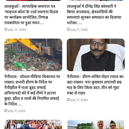
लालकुआँ:- साप्ताहिक समाचार पत्र
लालकुआँ में दीपेंद्र सिंह कोश्यारी ने
‘फाइनल कॉल’ के 19वें स्थापना दिवस
किया जनसंवाद, क्षेत्रवासियों की
पर कार्यक्रम आयोजित, निष्पक्ष
समस्याएं सुनकर समाधान का दिलाया
पत्रकारिता पर हुआ मंथन….
भरोसा…..
July 13, 2026
July 11, 2026
नैनीताल:- सोशल मीडिया शिकायत पर
नैनीताल:- डीएम ललित मोहन रयाल का
एक्शन, प्रभारी डीएम के निर्देश पर
बड़ा एक्शन: चार कुख्यात अपराधी छह
नैनीझील में चला बृहद सफाई
माह के लिए जिला बदर, तीन को गुंडा
अभियानदो घंटे में कई टीमों ने हटाया
एक्ट से राहत
कूड़ा, झील व नालों की नियमित सफाई
July 11, 2026
के निर्देश….
July 11, 2026