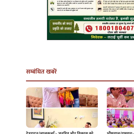
सम्बंधित खबरें
देहरादून/लालकुआँ:- जनहित और विकास को
भीमताल/रामगढ़:- क