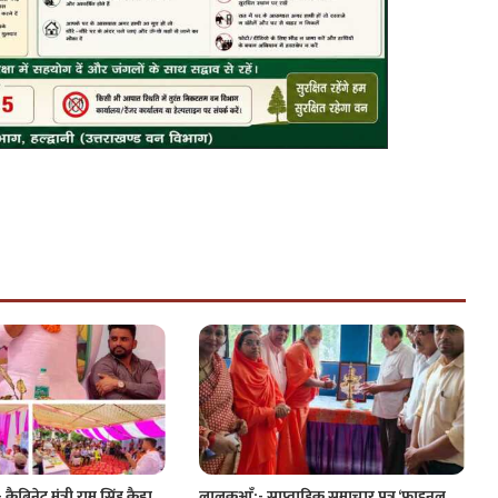
ैबिनेट मंत्री राम सिंह कैड़ा
लालकुआँ:- साप्ताहिक समाचार पत्र ‘फाइनल