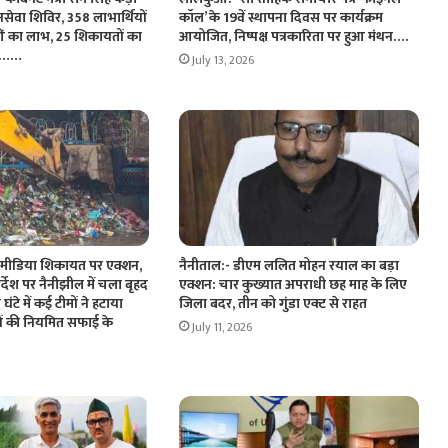
जनसेवा शिविर, 358 लाभार्थियों
कॉल’ के 19वें स्थापना दिवस पर कार्यक्रम
ं का लाभ, 25 शिकायतों का
आयोजित, निष्पक्ष पत्रकारिता पर हुआ मंथन….
रण……
July 13, 2026
 मीडिया शिकायत पर एक्शन,
नैनीताल:- डीएम ललित मोहन रयाल का बड़ा
िर्देश पर नैनीझील में चला बृहद
एक्शन: चार कुख्यात अपराधी छह माह के लिए
े में कई टीमों ने हटाया
जिला बदर, तीन को गुंडा एक्ट से राहत
ों की नियमित सफाई के
July 11, 2026