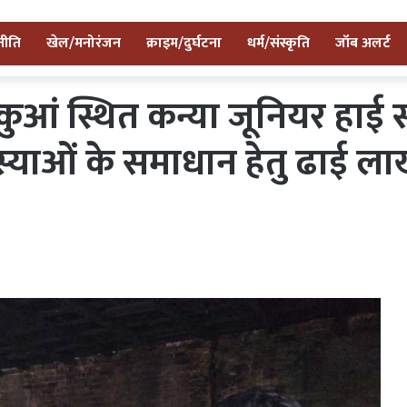
नीति
खेल/मनोरंजन
क्राइम/दुर्घटना
धर्म/संस्कृति
जॉब अलर्ट
ुआं स्थित कन्या जूनियर हाई स
स्याओं के समाधान हेतु ढाई ला