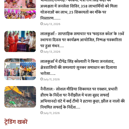
भीमताल/रामगढ़:- कैबिनेट मंत्री राम सिंह कैड़ा की
अध्यक्षता में जनसेवा शिविर, 358 लाभार्थियों को मिला
योजनाओं का लाभ, 25 शिकायतों का मौके पर
निस्तारण……
July 13, 2026
लालकुआँ:- साप्ताहिक समाचार पत्र ‘फाइनल कॉल’ के 19वें
स्थापना दिवस पर कार्यक्रम आयोजित, निष्पक्ष पत्रकारिता
पर हुआ मंथन….
July 13, 2026
लालकुआँ में दीपेंद्र सिंह कोश्यारी ने किया जनसंवाद,
क्षेत्रवासियों की समस्याएं सुनकर समाधान का दिलाया
भरोसा…..
July 11, 2026
नैनीताल:- सोशल मीडिया शिकायत पर एक्शन, प्रभारी
डीएम के निर्देश पर नैनीझील में चला बृहद सफाई
अभियानदो घंटे में कई टीमों ने हटाया कूड़ा, झील व नालों की
नियमित सफाई के निर्देश….
July 11, 2026
ट्रेंडिंग खबरें