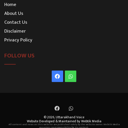
Home
About Us
Contact Us
Disclaimer
Privacy Policy
FOLLOW US
Facebook
WhatsApp
Facebook
WhatsApp
© 2026,
Uttarakhand Voice
Website Developed & Maintained by Webtik Media
All content and news on this website are published solely by the website owner. Webtik Media
assumes no responsibility for its content.