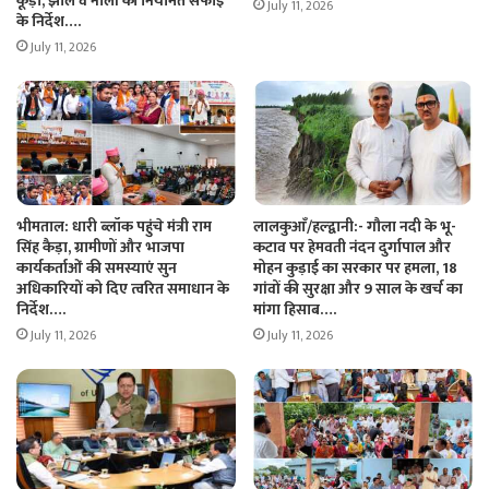
कूड़ा, झील व नालों की नियमित सफाई
July 11, 2026
के निर्देश….
July 11, 2026
भीमताल: धारी ब्लॉक पहुंचे मंत्री राम
लालकुआँ/हल्द्वानी:- गौला नदी के भू-
सिंह कैड़ा, ग्रामीणों और भाजपा
कटाव पर हेमवती नंदन दुर्गापाल और
कार्यकर्ताओं की समस्याएं सुन
मोहन कुड़ाई का सरकार पर हमला, 18
अधिकारियों को दिए त्वरित समाधान के
गांवों की सुरक्षा और 9 साल के खर्च का
निर्देश….
मांगा हिसाब….
July 11, 2026
July 11, 2026