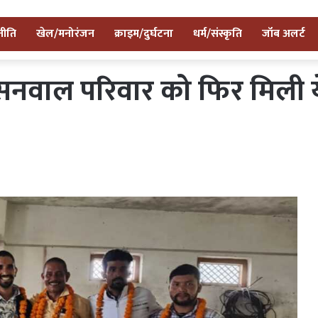
नीति
खेल/मनोरंजन
क्राइम/दुर्घटना
धर्म/संस्कृति
जॉब अलर्ट
ाल परिवार को फिर मिली ये अह