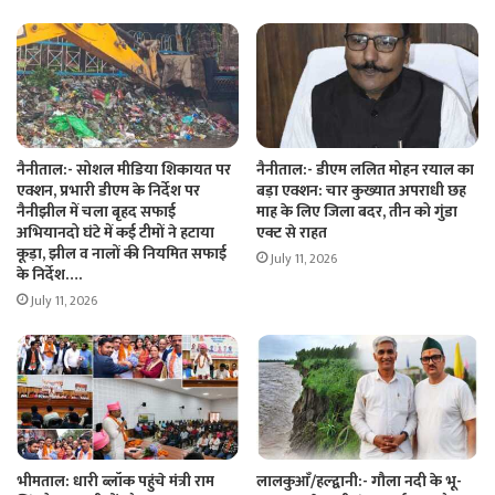
नैनीताल:- सोशल मीडिया शिकायत पर
नैनीताल:- डीएम ललित मोहन रयाल का
एक्शन, प्रभारी डीएम के निर्देश पर
बड़ा एक्शन: चार कुख्यात अपराधी छह
नैनीझील में चला बृहद सफाई
माह के लिए जिला बदर, तीन को गुंडा
अभियानदो घंटे में कई टीमों ने हटाया
एक्ट से राहत
कूड़ा, झील व नालों की नियमित सफाई
July 11, 2026
के निर्देश….
July 11, 2026
भीमताल: धारी ब्लॉक पहुंचे मंत्री राम
लालकुआँ/हल्द्वानी:- गौला नदी के भू-