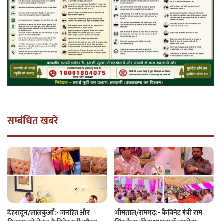
सम्बंधित खबरें
देहरादून/लालकुआँ:- जनहित और
भीमताल/रामगढ़:- कैबिनेट मंत्री राम