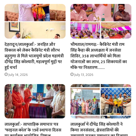
देहरादून/लालकुआँ:- जनहित और
भीमताल/रामगढ़:- कैबिनेट मंत्री राम
विकास को लेकर कैबिनेट मंत्री सौरभ
सिंह कैड़ा की अध्यक्षता में जनसेवा
बहुगुणा से मिले भाजयुमो प्रदेश महामंत्री
शिविर, 358 लाभार्थियों को मिला
दीपेंद्र सिंह कोश्यारी, महत्वपूर्ण मुद्दों पर
योजनाओं का लाभ, 25 शिकायतों का
हुई चर्चा
मौके पर निस्तारण……
July 14, 2026
July 13, 2026
लालकुआँ:- साप्ताहिक समाचार पत्र
लालकुआँ में दीपेंद्र सिंह कोश्यारी ने
‘फाइनल कॉल’ के 19वें स्थापना दिवस
किया जनसंवाद, क्षेत्रवासियों की
पर कार्यक्रम आयोजित, निष्पक्ष
समस्याएं सुनकर समाधान का दिलाया