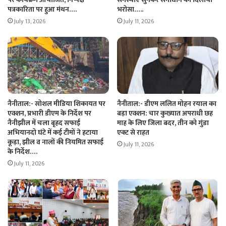
पत्रकारिता पर हुआ मंथन….
भरोसा…..
July 13, 2026
July 11, 2026
नैनीताल:- सोशल मीडिया शिकायत पर
नैनीताल:- डीएम ललित मोहन रयाल का
एक्शन, प्रभारी डीएम के निर्देश पर
बड़ा एक्शन: चार कुख्यात अपराधी छह
नैनीझील में चला बृहद सफाई
माह के लिए जिला बदर, तीन को गुंडा
अभियानदो घंटे में कई टीमों ने हटाया
एक्ट से राहत
कूड़ा, झील व नालों की नियमित सफाई
July 11, 2026
के निर्देश….
July 11, 2026