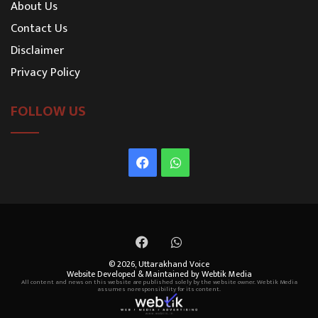
About Us
Contact Us
Disclaimer
Privacy Policy
FOLLOW US
Facebook
WhatsApp
Facebook
WhatsApp
© 2026,
Uttarakhand Voice
Website Developed & Maintained by Webtik Media
All content and news on this website are published solely by the website owner. Webtik Media
assumes no responsibility for its content.