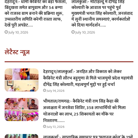
देहरादून:- धामी कैबिनेट का बड़ा फैसला,
लालकुआँ:- मोटाहल्दू में दीपेंद्र सिंह
बिंदुखत्ता समेत बापूग्राम और 54 बग्गा
कोश्यारी के आवास पर पहुंचे पूर्व
को राजस्व ग्राम बनाने की प्रक्रिया शुरू,
मुख्यमंत्री भगत सिंह कोश्यारी, जनसंवाद
उच्चस्तरीय समिति करेगी रास्ता साफ,
में सुनीं स्थानीय समस्याएं, कार्यकर्ताओं
देखें पूरी अपडेट….
को दिया मार्गदर्शन…..
July 10, 2026
July 10, 2026
लेटैस्ट न्यूज़
देहरादून/लालकुआँ:- जनहित और विकास को लेकर
कैबिनेट मंत्री सौरभ बहुगुणा से मिले भाजयुमो प्रदेश महामंत्री
दीपेंद्र सिंह कोश्यारी, महत्वपूर्ण मुद्दों पर हुई चर्चा
July 14, 2026
भीमताल/रामगढ़:- कैबिनेट मंत्री राम सिंह कैड़ा की
अध्यक्षता में जनसेवा शिविर, 358 लाभार्थियों को मिला
योजनाओं का लाभ, 25 शिकायतों का मौके पर
निस्तारण……
July 13, 2026
लालकुआँ:- साप्ताहिक समाचार पत्र ‘फाइनल कॉल’ के 19वें