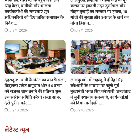
भीमताल: धारी ब्लॉक पहुंचे मंत्री राम
लालकुआँ/हल्द्वानी:- गौला नदी के भू-
सिंह कैड़ा, ग्रामीणों और भाजपा
कटाव पर हेमवती नंदन दुर्गापाल और
कार्यकर्ताओं की समस्याएं सुन
मोहन कुड़ाई का सरकार पर हमला, 18
अधिकारियों को दिए त्वरित समाधान के
गांवों की सुरक्षा और 9 साल के खर्च का
निर्देश….
मांगा हिसाब….
July 11, 2026
July 11, 2026
देहरादून:- धामी कैबिनेट का बड़ा फैसला,
लालकुआँ:- मोटाहल्दू में दीपेंद्र सिंह
बिंदुखत्ता समेत बापूग्राम और 54 बग्गा
कोश्यारी के आवास पर पहुंचे पूर्व
को राजस्व ग्राम बनाने की प्रक्रिया शुरू,
मुख्यमंत्री भगत सिंह कोश्यारी, जनसंवाद
उच्चस्तरीय समिति करेगी रास्ता साफ,
में सुनीं स्थानीय समस्याएं, कार्यकर्ताओं
देखें पूरी अपडेट….
को दिया मार्गदर्शन…..
July 10, 2026
July 10, 2026
लेटैस्ट न्यूज़