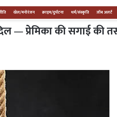
नीति
खेल/मनोरंजन
क्राइम/दुर्घटना
धर्म/संस्कृति
जॉब अलर्ट
िल — प्रेमिका की सगाई की तस