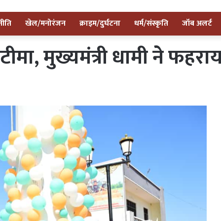
नीति
खेल/मनोरंजन
क्राइम/दुर्घटना
धर्म/संस्कृति
जॉब अलर्ट
 खटीमा, मुख्यमंत्री धामी ने फह