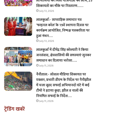
लाभार्थियों को मिला योजनाओं का लाभ, 25
शिकायतों का मौके पर निस्तारण……
July 13, 2026
लालकुआँ:- साप्ताहिक समाचार पत्र
‘फाइनल कॉल’ के 19वें स्थापना दिवस पर
कार्यक्रम आयोजित, निष्पक्ष पत्रकारिता पर
हुआ मंथन….
July 13, 2026
लालकुआँ में दीपेंद्र सिंह कोश्यारी ने किया
जनसंवाद, क्षेत्रवासियों की समस्याएं सुनकर
समाधान का दिलाया भरोसा…..
July 11, 2026
नैनीताल:- सोशल मीडिया शिकायत पर
एक्शन, प्रभारी डीएम के निर्देश पर नैनीझील
में चला बृहद सफाई अभियानदो घंटे में कई
टीमों ने हटाया कूड़ा, झील व नालों की
नियमित सफाई के निर्देश….
July 11, 2026
ट्रेंडिंग खबरें