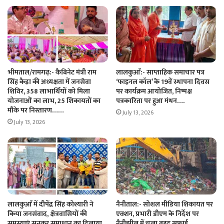
भीमताल/रामगढ़:- कैबिनेट मंत्री राम
लालकुआँ:- साप्ताहिक समाचार पत्र
सिंह कैड़ा की अध्यक्षता में जनसेवा
‘फाइनल कॉल’ के 19वें स्थापना दिवस
शिविर, 358 लाभार्थियों को मिला
पर कार्यक्रम आयोजित, निष्पक्ष
योजनाओं का लाभ, 25 शिकायतों का
पत्रकारिता पर हुआ मंथन….
मौके पर निस्तारण……
July 13, 2026
July 13, 2026
लालकुआँ में दीपेंद्र सिंह कोश्यारी ने
नैनीताल:- सोशल मीडिया शिकायत पर
किया जनसंवाद, क्षेत्रवासियों की
एक्शन, प्रभारी डीएम के निर्देश पर
समस्याएं सुनकर समाधान का दिलाया
नैनीझील में चला बृहद सफाई