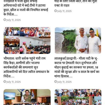
नैनीझील में चला बृहद सफाई
माह के लिए जिला बदर, तीन को गुंडा
अभियानदो घंटे में कई टीमों ने हटाया
एक्ट से राहत
कूड़ा, झील व नालों की नियमित सफाई
July 11, 2026
के निर्देश….
July 11, 2026
भीमताल: धारी ब्लॉक पहुंचे मंत्री राम
लालकुआँ/हल्द्वानी:- गौला नदी के भू-
सिंह कैड़ा, ग्रामीणों और भाजपा
कटाव पर हेमवती नंदन दुर्गापाल और
कार्यकर्ताओं की समस्याएं सुन
मोहन कुड़ाई का सरकार पर हमला, 18
अधिकारियों को दिए त्वरित समाधान के
गांवों की सुरक्षा और 9 साल के खर्च का
निर्देश….
मांगा हिसाब….
July 11, 2026
July 11, 2026