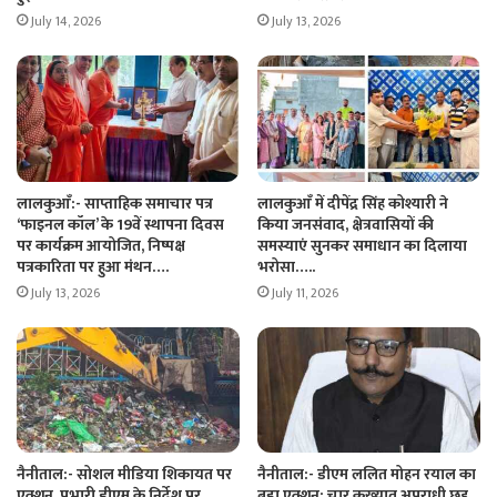
July 14, 2026
July 13, 2026
लालकुआँ:- साप्ताहिक समाचार पत्र
लालकुआँ में दीपेंद्र सिंह कोश्यारी ने
‘फाइनल कॉल’ के 19वें स्थापना दिवस
किया जनसंवाद, क्षेत्रवासियों की
पर कार्यक्रम आयोजित, निष्पक्ष
समस्याएं सुनकर समाधान का दिलाया
पत्रकारिता पर हुआ मंथन….
भरोसा…..
July 13, 2026
July 11, 2026
नैनीताल:- सोशल मीडिया शिकायत पर
नैनीताल:- डीएम ललित मोहन रयाल का
एक्शन, प्रभारी डीएम के निर्देश पर
बड़ा एक्शन: चार कुख्यात अपराधी छह