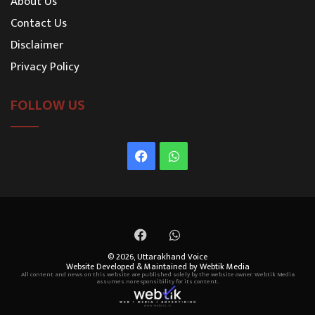
About Us
Contact Us
Disclaimer
Privacy Policy
FOLLOW US
Facebook
WhatsApp
Facebook
WhatsApp
© 2026,
Uttarakhand Voice
Website Developed & Maintained by Webtik Media
All content and news on this website are published solely by the website owner. Webtik Media
assumes no responsibility for its content.