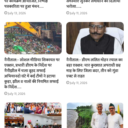
पर कार्यक्रम आयोजित, निष्पक्ष
समस्याएं सुनकर समाधान का दिलाया
पत्रकारिता पर हुआ मंथन….
भरोसा…..
July 13, 2026
July 11, 2026
नैनीताल:- सोशल मीडिया शिकायत पर
नैनीताल:- डीएम ललित मोहन रयाल का
एक्शन, प्रभारी डीएम के निर्देश पर
बड़ा एक्शन: चार कुख्यात अपराधी छह
नैनीझील में चला बृहद सफाई
माह के लिए जिला बदर, तीन को गुंडा
अभियानदो घंटे में कई टीमों ने हटाया
एक्ट से राहत
कूड़ा, झील व नालों की नियमित सफाई
July 11, 2026
के निर्देश….
July 11, 2026