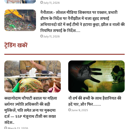
July 11, 2026
नैनीताल:- सोशल मीडिया शिकायत पर एक्शन, प्रभारी
डीएम के निर्देश पर नैनीझील में चला बृहद सफाई
अभियानदो घंटे में कई टीमों ने हटाया कूड़ा, झील व नालों की
नियमित सफाई के निर्देश….
July 11, 2026
ट्रेंडिंग खबरें
काठगोदाम चौपाटी बवाल पर महिला
नौ वर्ष की बच्ची के साथ हैवानियत की
ब्लॉगर ज्योति अधिकारी की बढ़ी
हदें पार, और फिर…….
मुश्किलें, पति समेत अन्य पर मुकदमा
June 9, 2025
दर्ज — SSP मंजूनाथ टीसी का सख्त
संदेश..
March 13, 2026