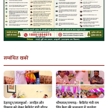
सम्बंधित खबरें
देहरादून/लालकुआँ:- जनहित और
भीमताल/रामगढ़:- कैबिनेट मंत्री राम
विकास को लेकर कैबिनेट मंत्री सौरभ
सिंह कैड़ा की अध्यक्षता में जनसेवा