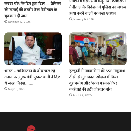
एक्शन में एसएसपी मंजूनाथ- एसएसपी
करवा चौथ के दिन टूटा दिल — प्रेमिका
नैनीताल के निर्देशन में पुलिस का जघन्य
की सगाई की तस्वीर देख नैनीताल के
हत्या करने वालों पर कड़ा एक्शन
युवक ने दी जान
January 6, 2026
October 12, 2025
भारत – पाकिस्तान के बीच चल रहे
हल्द्वानी में पत्रकारों ने की SSP मंजूनाथ
तनाव पर, मुख्यमंत्री पुष्कर धामी ने दिए
टीसी से मुलाकात, सोशल मीडिया
ये सख्त निर्देश…….
दुरुपयोग और ‘फर्जी पत्रकारों’ पर
कार्रवाई की उठी जोरदार मांग
May 10, 2025
April 22, 2026