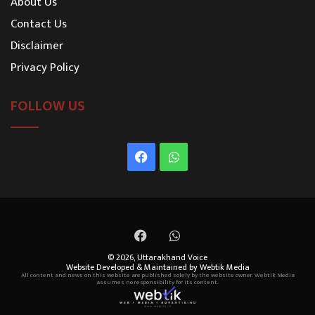
About Us
Contact Us
Disclaimer
Privacy Policy
FOLLOW US
Facebook
WhatsApp
Facebook
WhatsApp
© 2026,
Uttarakhand Voice
Website Developed & Maintained by Webtik Media
All content and news on this website are published solely by the website owner. Webtik Media
assumes no responsibility for its content.