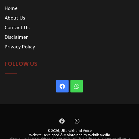
Home
About Us
Contact Us
Disclaimer
Privacy Policy
FOLLOW US
Facebook
WhatsApp
Facebook
WhatsApp
© 2026,
Uttarakhand Voice
Website Developed & Maintained by Webtik Media
All content and news on this website are published solely by the website owner. Webtik Media