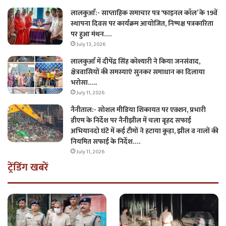
लालकुआँ:- साप्ताहिक समाचार पत्र ‘फाइनल कॉल’ के 19वें
स्थापना दिवस पर कार्यक्रम आयोजित, निष्पक्ष पत्रकारिता
पर हुआ मंथन….
July 13, 2026
लालकुआँ में दीपेंद्र सिंह कोश्यारी ने किया जनसंवाद,
क्षेत्रवासियों की समस्याएं सुनकर समाधान का दिलाया
भरोसा…..
July 11, 2026
नैनीताल:- सोशल मीडिया शिकायत पर एक्शन, प्रभारी
डीएम के निर्देश पर नैनीझील में चला बृहद सफाई
अभियानदो घंटे में कई टीमों ने हटाया कूड़ा, झील व नालों की
नियमित सफाई के निर्देश….
July 11, 2026
ट्रेंडिंग खबरें