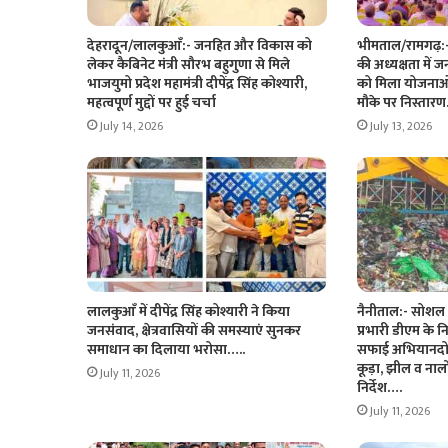
देहरादून/लालकुआँ:- जनहित और विकास को
भीमताल/रामगढ़:- क
लेकर कैबिनेट मंत्री सौरभ बहुगुणा से मिले
की अध्यक्षता में 
भाजयुमो प्रदेश महामंत्री दीपेंद्र सिंह कोश्यारी,
को मिला योजनाओ
महत्वपूर्ण मुद्दों पर हुई चर्चा
मौके पर निस्ता
July 14, 2026
July 13, 2026
लालकुआँ में दीपेंद्र सिंह कोश्यारी ने किया
नैनीताल:- सोशल
जनसंवाद, क्षेत्रवासियों की समस्याएं सुनकर
प्रभारी डीएम के न
समाधान का दिलाया भरोसा…..
सफाई अभियानदो घंट
कूड़ा, झील व नाल
July 11, 2026
निर्देश….
July 11, 2026