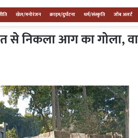
नीति
खेल/मनोरंजन
क्राइम/दुर्घटना
धर्म/संस्कृति
जॉब अलर्ट
िड़ंत से निकला आग का गोला, 