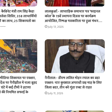
ैबिनेट मंत्री राम सिंह कैड़ा
लालकुआँ:- साप्ताहिक समाचार पत्र ‘फाइनल
जनसेवा शिविर, 358 लाभार्थियों
कॉल’ के 19वें स्थापना दिवस पर कार्यक्रम
ं का लाभ, 25 शिकायतों का
आयोजित, निष्पक्ष पत्रकारिता पर हुआ मंथन….
रण……
July 13, 2026
 मीडिया शिकायत पर एक्शन,
नैनीताल:- डीएम ललित मोहन रयाल का बड़ा
िर्देश पर नैनीझील में चला बृहद
एक्शन: चार कुख्यात अपराधी छह माह के लिए
े में कई टीमों ने हटाया
जिला बदर, तीन को गुंडा एक्ट से राहत
ों की नियमित सफाई के
July 11, 2026